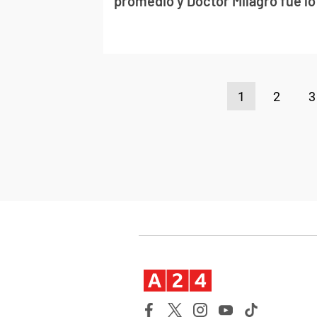
promedio y Doctor Milagro fue lo
1
2
3