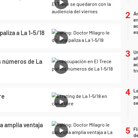
Án
e
ac
paliza a La 1-5/18
e
U
añ
s números de La
a
tr
La
re
pe
se
a amplia ventaja
Fl
de