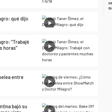
se
qu
gro: qué dijo
agro: "Trabajé
s horas"
pelea entre
ntina bajó su