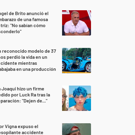
gel de Brito anunció el
mbarazo de una famosa
triz: "No sabían cómo
sconderlo"
n reconocido modelo de 37
os perdió la vida en un
ccidente mientras
abajaba en una producción
 Joaqui hizo un firme
dido por Luck Ra tras la
paración: "Dejen de..."
or Vigna expuso el
sopilante accidente