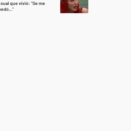
xual que vivió: "Se me
edó..."