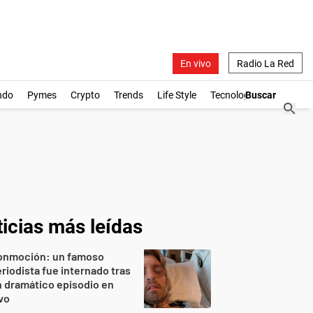
En vivo
Radio La Red
ndo
Pymes
Crypto
Trends
Life Style
Tecnología
icias más leídas
onmoción: un famoso
riodista fue internado tras
 dramático episodio en
vo