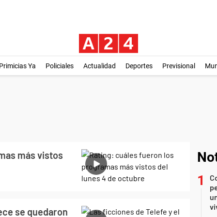
Primicias Ya
Policiales
Actualidad
Deportes
Previsional
Mu
amas más vistos
Not
C
pe
un
vi
Trece se quedaron