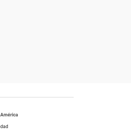
 América
idad