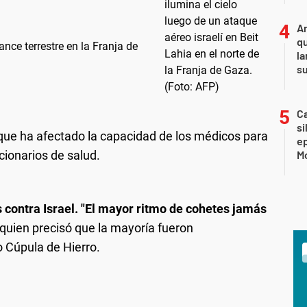
An
qu
nce terrestre en la Franja de
la
s
Ca
si
que ha afectado la capacidad de los médicos para
e
ncionarios de salud.
Mo
 contra Israel. "El mayor ritmo de cohetes jamás
 quien precisó que la mayoría fueron
o Cúpula de Hierro.