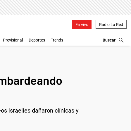
En vivo
Radio La Red
Previsional
Deportes
Trends
bombardeando
s israelíes dañaron clínicas y