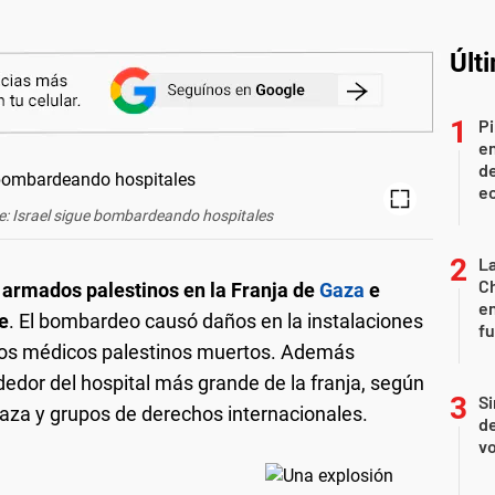
Últ
Pi
en
de
ec
te: Israel sigue bombardeando hospitales
La
Ch
 armados palestinos en la Franja de
Gaza
e
en
e
. El bombardeo causó daños en la instalaciones
f
dos médicos palestinos muertos. Además
edor del hospital más grande de la franja, según
Si
aza y grupos de derechos internacionales.
de
vo