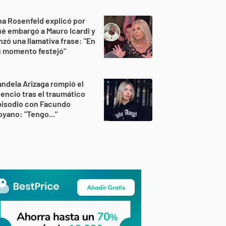
a Rosenfeld explicó por
é embargó a Mauro Icardi y
nzó una llamativa frase: "En
u momento festejó"
ndela Arizaga rompió el
lencio tras el traumático
pisodio con Facundo
yano: "Tengo..."