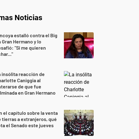
imas Noticias
ncoya estalló contra el Big
 Gran Hermano y lo
safió: "Si me quieren
har..."
 insólita reacción de
arlotte Caniggia al
terarse de que fue
ulminada en Gran Hermano
n el capítulo sobre la venta
 tierras a extranjeros, qué
ta el Senado este jueves