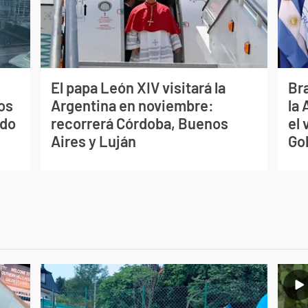
El papa León XIV visitará la
Bra
os
Argentina en noviembre:
la
ado
recorrerá Córdoba, Buenos
el 
Aires y Luján
Go