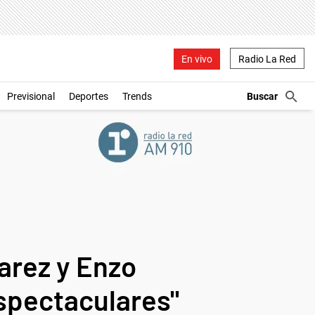
En vivo
Radio La Red
Previsional
Deportes
Trends
varez y Enzo
spectaculares"