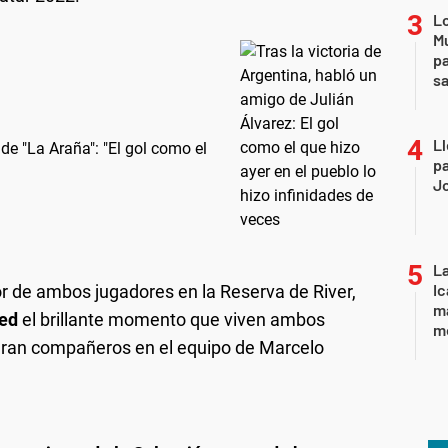
Lo
Mu
pa
sa
Ll
e "La Araña": "El gol como el
pa
J
La
Ic
or de ambos jugadores en la Reserva de River,
ma
Red
el brillante momento que viven ambos
m
eran compañeros en el equipo de Marcelo