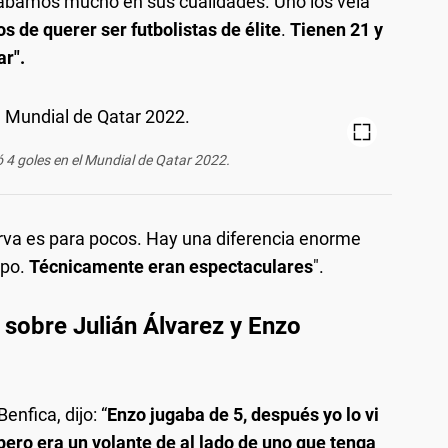
iábamos mucho en sus cualidades. Uno los veía
 de querer ser futbolistas de élite
.
Tienen 21 y
ar".
ó 4 goles en el Mundial de Qatar 2022.
erva es para pocos. Hay una diferencia enorme
mpo.
Técnicamente eran espectaculares
".
ba sobre Julián Álvarez y Enzo
enfica, dijo: “
Enzo jugaba de 5, después yo lo vi
pero era un volante de al lado de uno que tenga