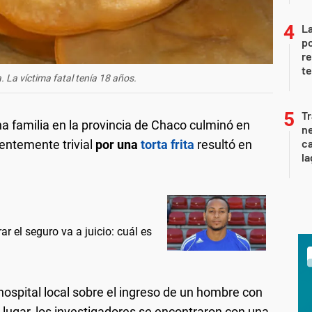
La
po
re
te
a. La víctima fatal tenía 18 años.
Tr
a familia en la provincia de Chaco culminó en
ne
ca
entemente trivial
por una
torta frita
resultó en
la
ar el seguro va a juicio: cuál es
l hospital local sobre el ingreso de un hombre con
l lugar, los investigadores se encontraron con una