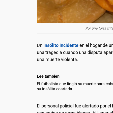
Por una torta frit
Un
insólito incidente
en el hogar de un
una tragedia cuando una disputa apar
una muerte violenta.
Leé también
El futbolista que fingió su muerte para cobr
su insólita coartada
El personal policial fue alertado por e
una herida de arma blanca. Al llegar a