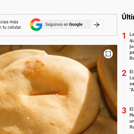
Últ
L
qu
ju
pa
R
El
La
s
"A
El
Me
un
R