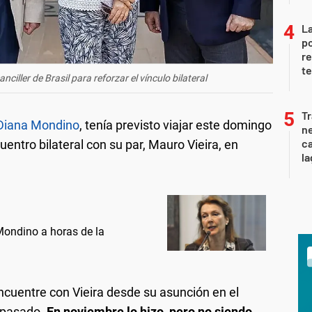
La
po
re
te
ciller de Brasil para reforzar el vínculo bilateral
Tr
Diana Mondino
, tenía previsto viajar este domingo
ne
ca
uentro bilateral con su par, Mauro Vieira, en
la
 Mondino a horas de la
ncuentre con Vieira desde su asunción en el
 pasado.
En noviembre lo hizo, pero no siendo