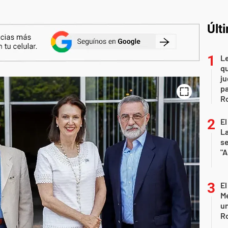
Últ
L
qu
ju
pa
R
El
La
s
"A
El
Me
un
R