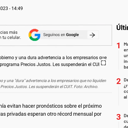
2023 - 14:49
Últ
Ma
en
un
in
ba
D
o y una "dura" advertencia a los empresarios que no liquiden
¿r
Precios Justos. Les suspenderán el CUIT. Foto: Archivo.
co
al
ía evitan hacer pronósticos sobre el próximo
oras privadas esperan otro récord mensual por
De
c
de