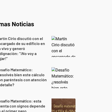
imas Noticias
rtín Cirio discutió con el
cargado de su edificio en
 vivo y generó
dignación: "¡No voy a
jar!"
esafío Matemático:
esolvés bien este cálculo
n paréntesis con atención
 detalle?
safío Matemático: esta
uenta con signos depende
 el primer paso