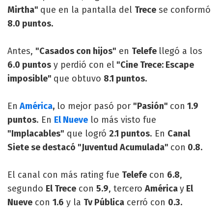
Mirtha"
que en la pantalla del
Trece
se conformó
8.0 puntos.
Antes,
"Casados con hijos"
en
Telefe
llegó a los
6.0 puntos
y perdió con el
"Cine Trece: Escape
imposible"
que obtuvo
8.1 puntos.
En
América
,
lo mejor pasó por
"Pasión"
con
1.9
puntos
. En
El Nueve
lo más visto fue
"Implacables"
que logró
2.1 puntos
. En
Canal
Siete se destacó "Juventud Acumulada"
con
0.8.
El canal con más rating fue
Telefe
con
6.8
,
segundo
El Trece
con
5.9
, tercero
América
y
El
Nueve
con
1.6
y la
Tv Pública
cerró con
0.3.