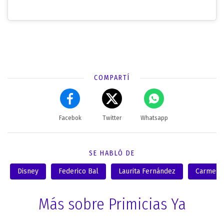
COMPARTÍ
Facebok
Twitter
Whatsapp
SE HABLÓ DE
Disney
Federico Bal
Laurita Fernández
Carmen B
Más sobre Primicias Ya