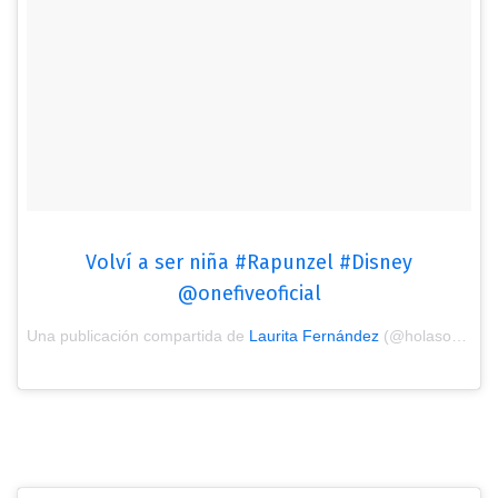
Volví a ser niña #Rapunzel #Disney
@onefiveoficial
Una publicación compartida de
Laurita Fernández
(@holasoylaurita) el