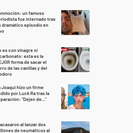
onmoción: un famoso
riodista fue internado tras
 dramático episodio en
vo
 es con vinagre ni
carbonato: esta es la
JOR forma de sacar el
rro de las canillas y del
nodoro
 Joaqui hizo un firme
dido por Luck Ra tras la
paración: "Dejen de..."
acasaron al lanzar dos
llones de neumáticos al