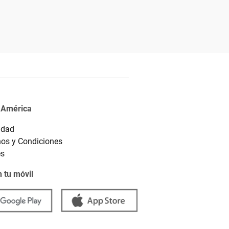
 América
idad
os y Condiciones
es
 tu móvil