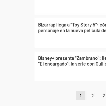
Bizarrap llega a "Toy Story 5": c
personaje en la nueva película de
Disney+ presenta "Zambrano": lle
"El encargado", la serie con Guil
1
2
3