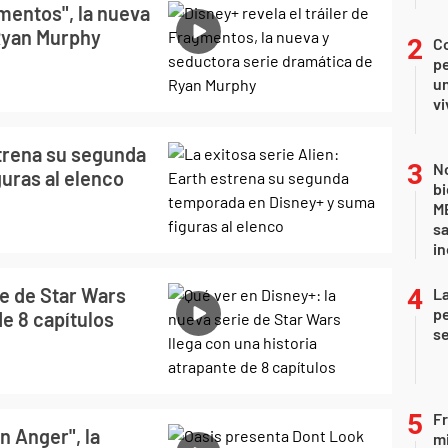
gmentos", la nueva
Ryan Murphy
C
pe
un
vi
strena su segunda
No
uras al elenco
bi
ME
sa
i
ie de Star Wars
La
pe
de 8 capítulos
se
Fr
n Anger", la
mi