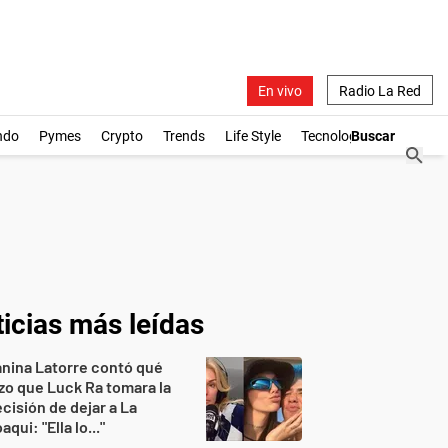
En vivo
Radio La Red
ndo
Pymes
Crypto
Trends
Life Style
Tecnología
icias más leídas
nina Latorre contó qué
zo que Luck Ra tomara la
cisión de dejar a La
aqui: "Ella lo..."