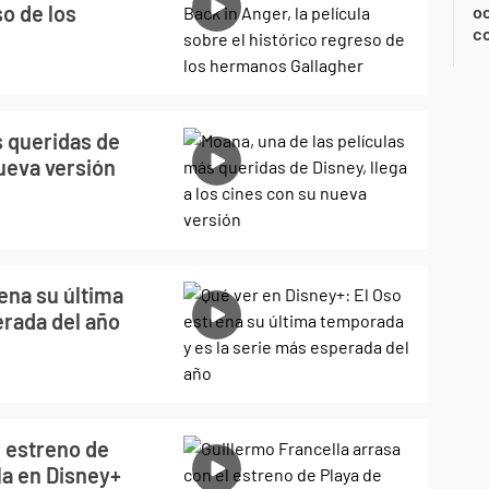
so de los
oc
c
s queridas de
nueva versión
ena su última
erada del año
l estreno de
la en Disney+