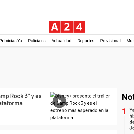
Primicias Ya
Policiales
Actualidad
Deportes
Previsional
Mu
amp Rock 3" y es
Not
lataforma
Ya
hi
de
Jo