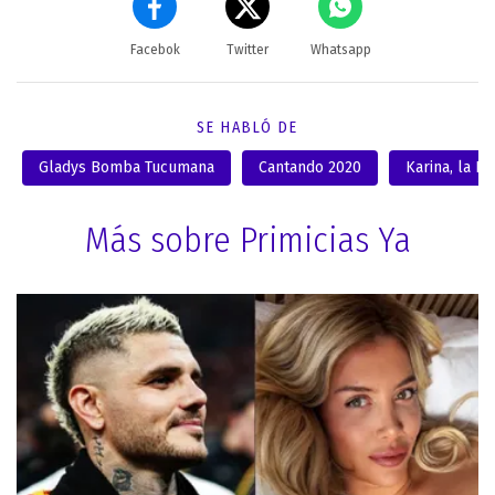
Facebok
Twitter
Whatsapp
SE HABLÓ DE
Gladys Bomba Tucumana
Cantando 2020
Karina, la Pr
Más sobre Primicias Ya