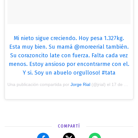
Mi nieto sigue creciendo. Hoy pesa 1.327kg.
Esta muy bien. Su mamá @moreerial también.
Su corazoncito late con fuerza. Falta cada vez
menos. Estoy ansioso por encontrarme con el.
Y si. Soy un abuelo orgulloso! #tata
Una publicación compartida por
Jorge Rial
(@jrial) el
17 de Ene de 2019 a las 12:37 PST
COMPARTÍ