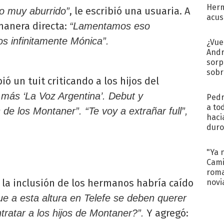
Herm
, le escribió una usuaria. A
o muy aburrido”
acus
manera directa:
“Lamentamos eso
Pinc
"Tra
 infinitamente Mónica”.
¿Vue
Andr
sorp
sobr
ió un tuit criticando a los hijos del
regr
más ‘La Voz Argentina’. Debut y
Pedr
a to
de los Montaner”. “Te voy a extrañar full”,
haci
duro
aco
tera
"Ya 
Cami
roma
 la inclusión de los hermanos habría caído
novi
decl
ue a esta altura en Telefe se deben querer
Y agregó:
tratar a los hijos de Montaner?”.