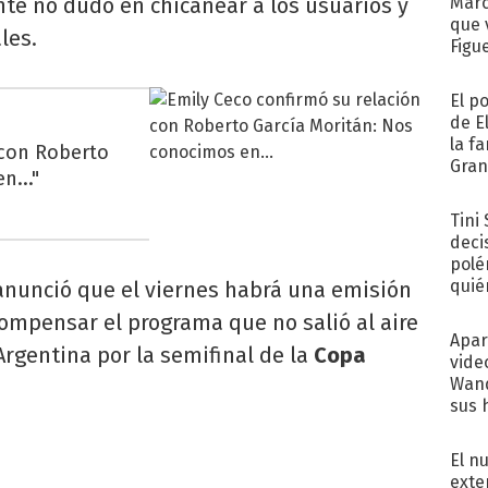
ante no dudó en chicanear a los usuarios y
Marc
que 
les.
Figu
El p
de E
la f
 con Roberto
Gra
n..."
desa
Tini
deci
polé
quié
 anunció que el viernes habrá una emisión
afue
 compensar el programa que no salió al aire
Apar
Argentina por la semifinal de la
Copa
vide
Wand
sus 
El n
exte