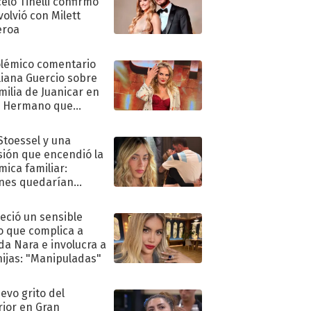
elo Tinelli confirmó
volvió con Milett
eroa
olémico comentario
liana Guercio sobre
amilia de Juanicar en
n Hermano que
tó la furia en redes
 Stoessel y una
sión que encendió la
mica familiar:
nes quedarían
ra de su boda
eció un sensible
o que complica a
a Nara e involucra a
hijas: "Manipuladas"
uevo grito del
rior en Gran