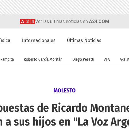
Ver las ultimas noticias en
A24.COM
úsica
Internacionales
Últimas Noticias
Pampita
Roberto García Moritán
Diego Peretti
AFA
Axel K
MOLESTO
puestas de Ricardo Montan
n a sus hijos en "La Voz Ar