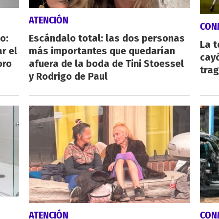
ATENCIÓN
CON
o:
Escándalo total: las dos personas
La 
r el
más importantes que quedarían
cayó
oro
afuera de la boda de Tini Stoessel
tra
y Rodrigo de Paul
ATENCIÓN
CON