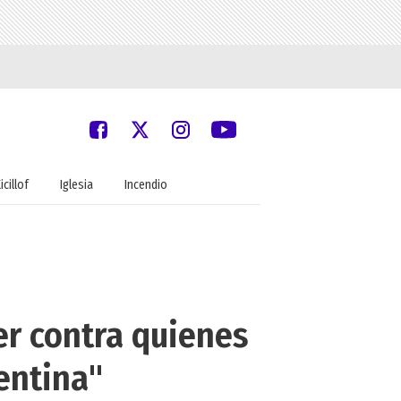
icillof
Iglesia
Incendio
er contra quienes
gentina"