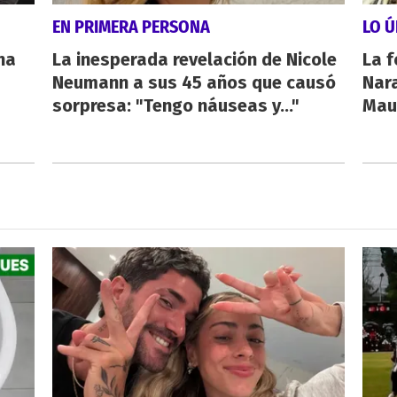
EN PRIMERA PERSONA
LO Ú
na
La inesperada revelación de Nicole
La f
Neumann a sus 45 años que causó
Nara
sorpresa: "Tengo náuseas y..."
Maur