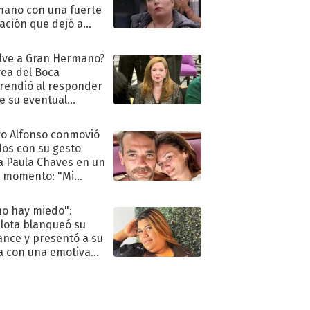
ano con una fuerte
ación que dejó a
oya en shock:
idora"
lve a Gran Hermano?
ea del Boca
rendió al responder
e su eventual
eso al reality
o Alfonso conmovió
dos con su gesto
a Paula Chaves en un
 momento: "Mi
mpañante
péutico"
no hay miedo":
lota blanqueó su
nce y presentó a su
a con una emotiva
aración de amor