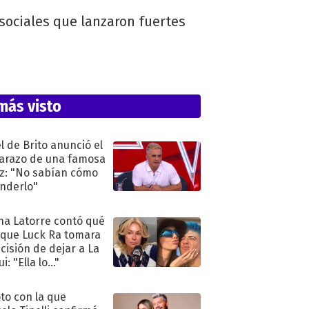
sociales que lanzaron fuertes
más visto
l de Brito anunció el
razo de una famosa
iz: "No sabían cómo
nderlo"
na Latorre contó qué
 que Luck Ra tomara
ecisión de dejar a La
i: "Ella lo..."
oto con la que