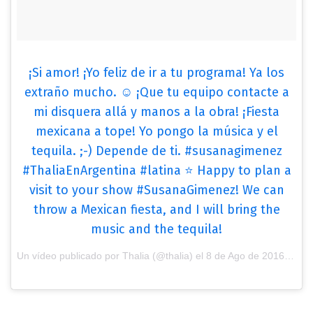
¡Si amor! ¡Yo feliz de ir a tu programa! Ya los
extraño mucho. ☺️ ¡Que tu equipo contacte a
mi disquera allá y manos a la obra! ¡Fiesta
mexicana a tope! Yo pongo la música y el
tequila. ;-) Depende de ti. #susanagimenez
#ThaliaEnArgentina #latina ⭐️ Happy to plan a
visit to your show #SusanaGimenez! We can
throw a Mexican fiesta, and I will bring the
music and the tequila!
Un vídeo publicado por Thalia (@thalia) el
8 de Ago de 2016 a la(s) 7:46 PDT