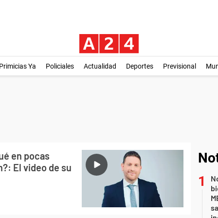
Primicias Ya
Policiales
Actualidad
Deportes
Previsional
Mu
qué en pocas
Not
?: El video de su
No
bi
ME
sa
i