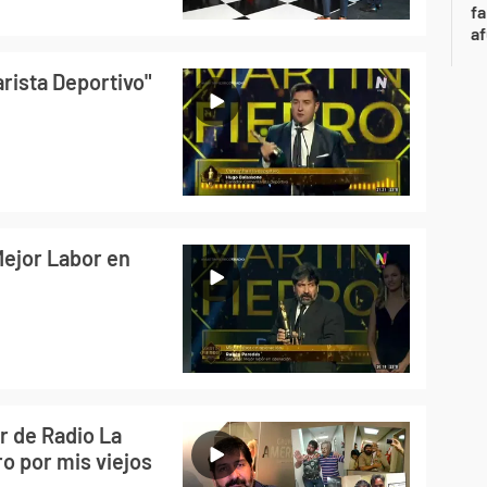
fa
af
rista Deportivo"
Mejor Labor en
r de Radio La
ro por mis viejos