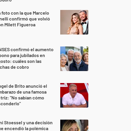
 foto con la que Marcelo
nelli confirmó que volvió
n Milett Figueroa
NSES confirmó el aumento
bono para jubilados en
osto: cuáles son las
echas de cobro
gel de Brito anunció el
mbarazo de una famosa
triz: "No sabían cómo
sconderlo"
ni Stoessel y una decisión
e encendió la polémica