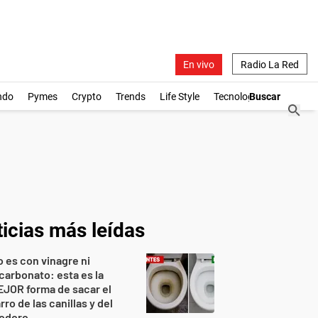
En vivo
Radio La Red
ndo
Pymes
Crypto
Trends
Life Style
Tecnología
icias más leídas
 es con vinagre ni
carbonato: esta es la
JOR forma de sacar el
rro de las canillas y del
nodoro