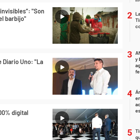
invisibles”: "Son
La
l barbijo"
Ti
co
A
y 
e Diario Uno: "La
ag
f
Án
e
ac
e
00% digital
Ti
qu