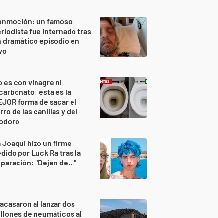
onmoción: un famoso
riodista fue internado tras
 dramático episodio en
vo
 es con vinagre ni
carbonato: esta es la
JOR forma de sacar el
rro de las canillas y del
nodoro
 Joaqui hizo un firme
dido por Luck Ra tras la
paración: "Dejen de..."
acasaron al lanzar dos
llones de neumáticos al