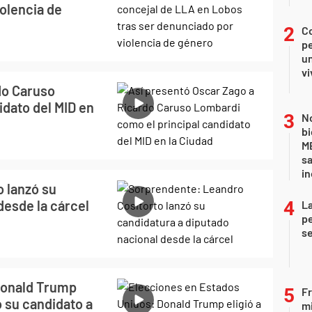
olencia de
C
pe
un
vi
do Caruso
idato del MID en
No
bi
ME
sa
i
 lanzó su
desde la cárcel
La
pe
se
Donald Trump
Fr
 su candidato a
mi