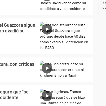
oc
c
iel Guazzora sigue
mo evadió su
ura, con críticas
seguró que "se
 accidente