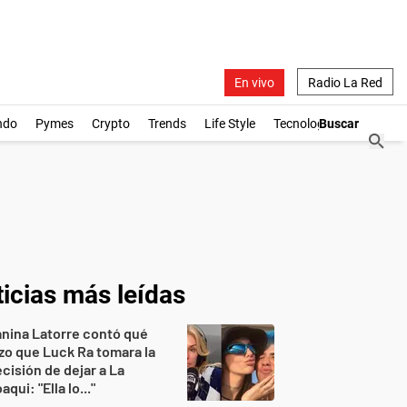
En vivo
Radio La Red
ndo
Pymes
Crypto
Trends
Life Style
Tecnología
icias más leídas
nina Latorre contó qué
zo que Luck Ra tomara la
cisión de dejar a La
aqui: "Ella lo..."