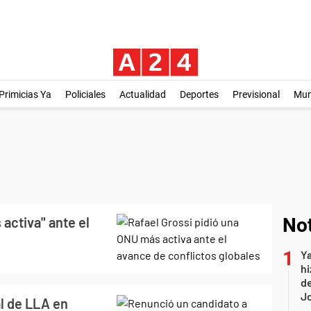
Primicias Ya
Policiales
Actualidad
Deportes
Previsional
Mu
activa" ante el
Not
Ya
hi
de
Jo
l de LLA en