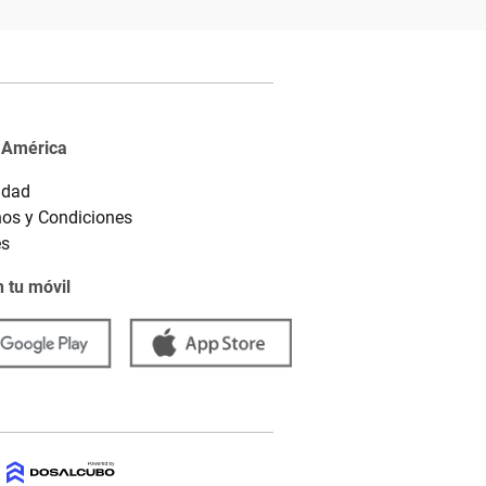
 América
idad
os y Condiciones
es
 tu móvil