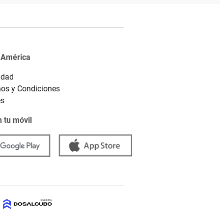
 América
idad
os y Condiciones
es
 tu móvil