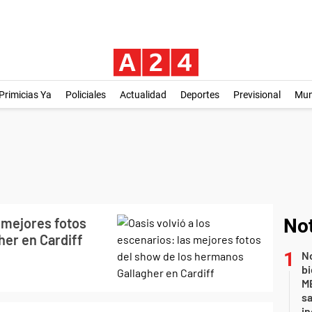
Primicias Ya
Policiales
Actualidad
Deportes
Previsional
Mu
s mejores fotos
Not
her en Cardiff
No
bi
ME
sa
i