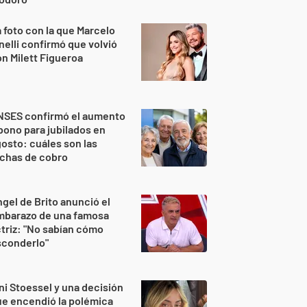
 foto con la que Marcelo
nelli confirmó que volvió
n Milett Figueroa
NSES confirmó el aumento
bono para jubilados en
osto: cuáles son las
echas de cobro
gel de Brito anunció el
mbarazo de una famosa
triz: "No sabían cómo
sconderlo"
ni Stoessel y una decisión
e encendió la polémica