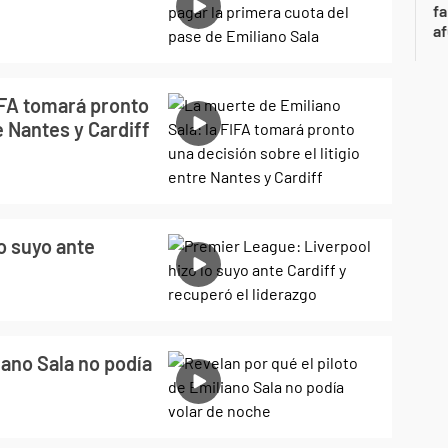
fa
af
IFA tomará pronto
e Nantes y Cardiff
o suyo ante
iano Sala no podía