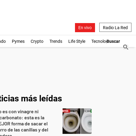
En vivo
Radio La Red
ndo
Pymes
Crypto
Trends
Life Style
Tecnología
icias más leídas
 es con vinagre ni
carbonato: esta es la
JOR forma de sacar el
rro de las canillas y del
nodoro