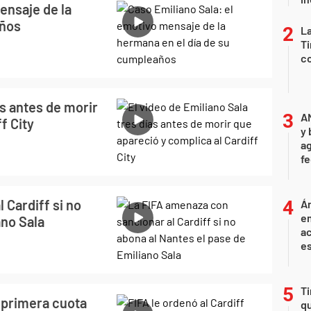
ensaje de la
años
La
Ti
co
as antes de morir
A
f City
y 
ag
f
 Cardiff si no
Án
e
ano Sala
ac
e
Ti
a primera cuota
qu