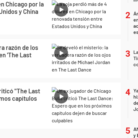
en Chicago por la
Unidos y China
Án
e
ac
e
ra razón de los
La
en 'The Last
Ti
co
iticó "The Last
Ya
hi
imos capítulos
de
Jo
A
y 