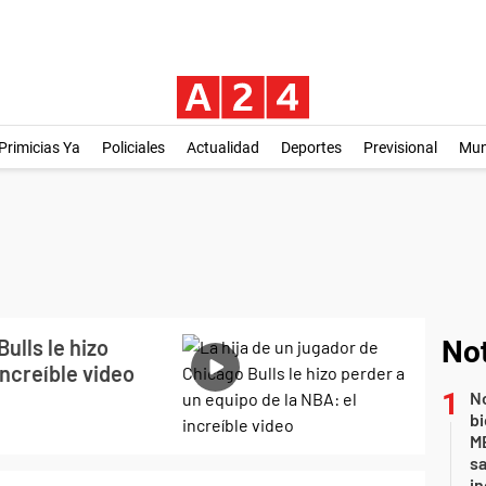
Primicias Ya
Policiales
Actualidad
Deportes
Previsional
Mu
ulls le hizo
Not
increíble video
No
bi
ME
sa
i