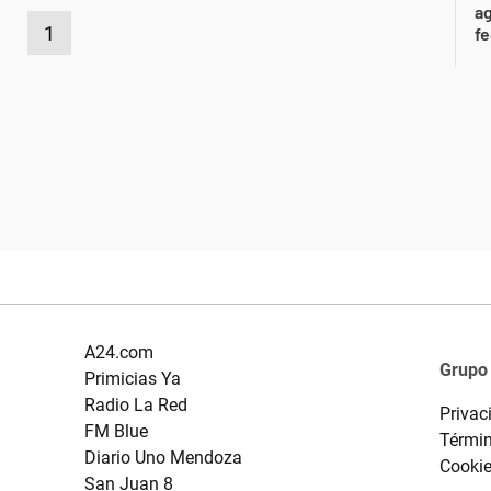
ag
1
f
A24.com
Grupo
Primicias Ya
Radio La Red
Privac
FM Blue
Términ
Diario Uno Mendoza
Cooki
San Juan 8