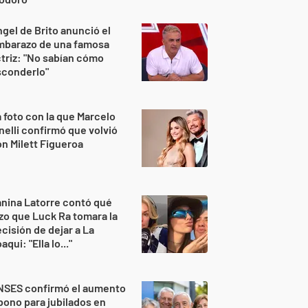
gel de Brito anunció el
mbarazo de una famosa
triz: "No sabían cómo
sconderlo"
 foto con la que Marcelo
nelli confirmó que volvió
n Milett Figueroa
nina Latorre contó qué
zo que Luck Ra tomara la
cisión de dejar a La
aqui: "Ella lo..."
NSES confirmó el aumento
bono para jubilados en