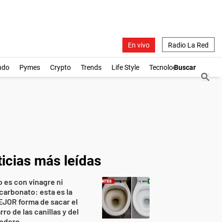
En vivo
Radio La Red
ndo
Pymes
Crypto
Trends
Life Style
Tecnología
icias más leídas
 es con vinagre ni
carbonato: esta es la
JOR forma de sacar el
rro de las canillas y del
nodoro