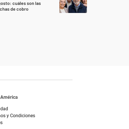
osto: cuáles son las
echas de cobro
 América
idad
os y Condiciones
es