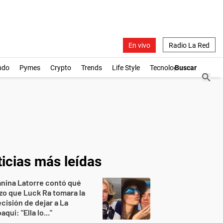
En vivo
Radio La Red
ndo
Pymes
Crypto
Trends
Life Style
Tecnología
icias más leídas
nina Latorre contó qué
zo que Luck Ra tomara la
cisión de dejar a La
aqui: "Ella lo..."