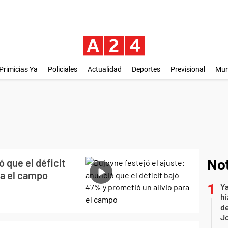
Primicias Ya
Policiales
Actualidad
Deportes
Previsional
Mu
ó que el déficit
Not
ra el campo
Ya
hi
de
Jo