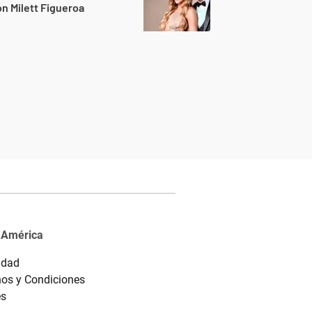
n Milett Figueroa
 América
idad
os y Condiciones
es