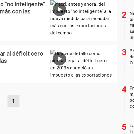
o “no inteligente”
 más con las
No
bi
ME
sa
i
P
r al déficit cero
d
las
Z
Fr
mi
oc
1
c
La
Ti