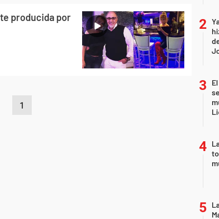
te producida por
Ya
hi
de
Jo
El
se
mu
1
Li
La
to
m
La
Ma