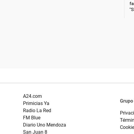
fa
"S
A24.com
Grupo
Primicias Ya
Radio La Red
Privac
FM Blue
Términ
Diario Uno Mendoza
Cooki
San Juan 8