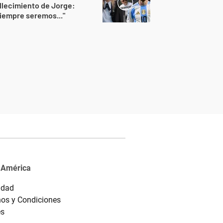
llecimiento de Jorge:
iempre seremos..."
 América
idad
os y Condiciones
es