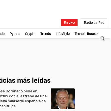
En vivo
Radio La Red
ndo
Pymes
Crypto
Trends
Life Style
Tecnología
icias más leídas
sé Coronado brilla en
tflix con el estreno de una
eva miniserie española de
capítulos