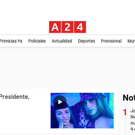
Primicias Ya
Policiales
Actualidad
Deportes
Previsional
Mu
 Presidente,
Not
Jo
Ne
nu
4 