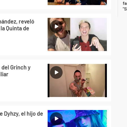
fa
"S
rnández, reveló
la Quinta de
 del Grinch y
liar
 Dyhzy, el hijo de