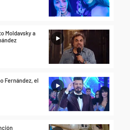
to Moldavsky a
rnández
ao Fernández, el
unción