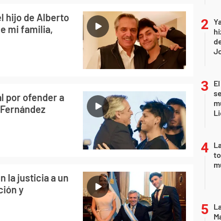
l hijo de Alberto
Ya
 mi familia,
hi
de
Jo
El
se
al por ofender a
mu
o Fernández
Li
La
to
m
la justicia a un
ción y
La
Ma