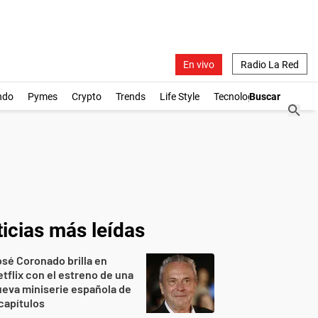
En vivo
Radio La Red
ndo
Pymes
Crypto
Trends
Life Style
Tecnología
icias más leídas
sé Coronado brilla en
tflix con el estreno de una
eva miniserie española de
capítulos