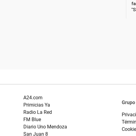
fa
"S
A24.com
Grupo
Primicias Ya
Radio La Red
Privac
FM Blue
Términ
Diario Uno Mendoza
Cooki
San Juan 8