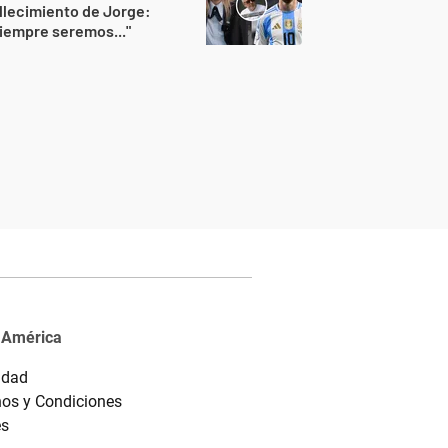
llecimiento de Jorge:
iempre seremos..."
 América
idad
os y Condiciones
es