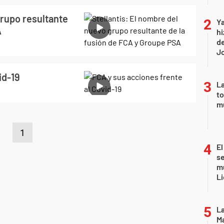
grupo resultante
Ya
A
hi
de
Jo
id-19
La
to
m
1
El
se
mu
Li
La
Ma