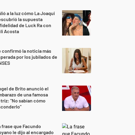
lió a la luz cómo La Joaqui
scubrió la supuesta
fidelidad de Luck Ra con
li Acosta
 confirmó la noticia más
perada por los jubilados de
NSES
gel de Brito anunció el
mbarazo de una famosa
triz: "No sabían cómo
sconderlo"
 frase que Facundo
yano le dijo al encargado