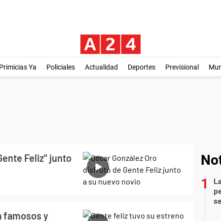
Primicias Ya
Policiales
Actualidad
Deportes
Previsional
Mu
ente Feliz" junto
Not
La
pe
se
ra famosos y