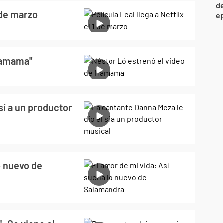
de
1 de marzo
ep
"Mamama"
sí a un productor
o nuevo de