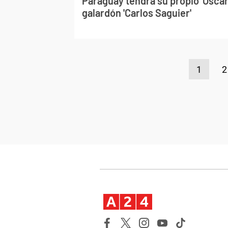
Paraguay tendrá su propio 'Oscar'
galardón 'Carlos Saguier'
1
2