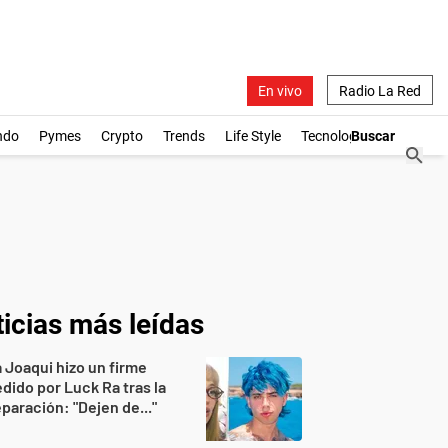
En vivo
Radio La Red
ndo
Pymes
Crypto
Trends
Life Style
Tecnología
icias más leídas
 Joaqui hizo un firme
dido por Luck Ra tras la
paración: "Dejen de..."