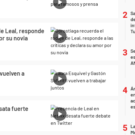
Sa
de
in
de Leal, responde
Tu
or su novia
Se
es
A
 vuelven a
Án
e
ac
e
sata fuerte
La
Mo