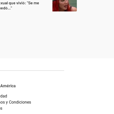
xual que vivió: "Se me
edó..."
 América
idad
os y Condiciones
es