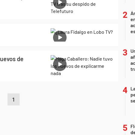
Án
e
ac
e
U
añ
huevos de
a
tr
La
pe
1
se
Fl
de