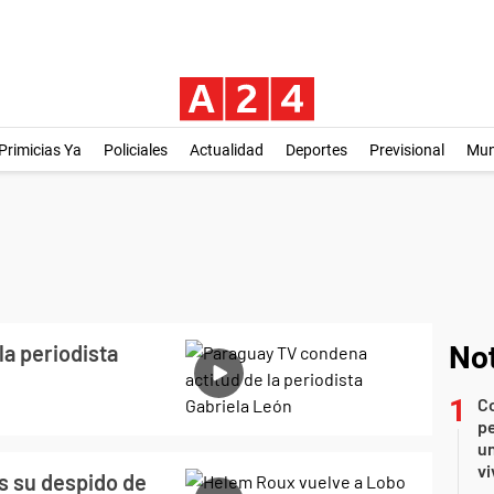
Primicias Ya
Policiales
Actualidad
Deportes
Previsional
Mu
a periodista
Not
C
pe
un
vi
s su despido de