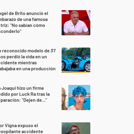
gel de Brito anunció el
mbarazo de una famosa
triz: "No sabían cómo
sconderlo"
n reconocido modelo de 37
os perdió la vida en un
ccidente mientras
abajaba en una producción
 Joaqui hizo un firme
dido por Luck Ra tras la
paración: "Dejen de..."
or Vigna expuso el
sopilante accidente