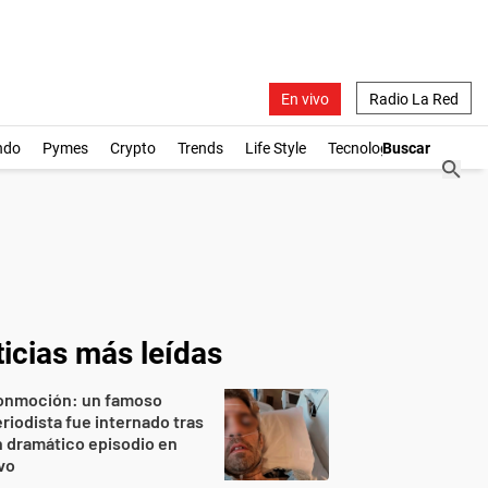
En vivo
Radio La Red
ndo
Pymes
Crypto
Trends
Life Style
Tecnología
icias más leídas
onmoción: un famoso
riodista fue internado tras
 dramático episodio en
vo