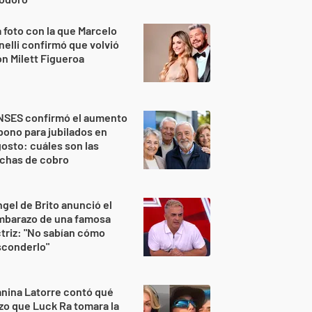
 foto con la que Marcelo
nelli confirmó que volvió
n Milett Figueroa
NSES confirmó el aumento
bono para jubilados en
osto: cuáles son las
echas de cobro
gel de Brito anunció el
mbarazo de una famosa
triz: "No sabían cómo
sconderlo"
nina Latorre contó qué
zo que Luck Ra tomara la