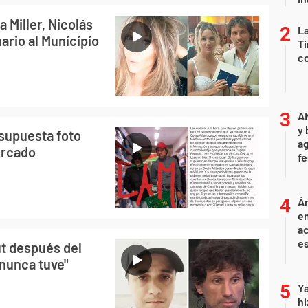
 Miller, Nicolás
La
nario al Municipio
Ti
co
A
y 
 supuesta foto
ag
ercado
f
Án
e
ac
e
ut después del
 nunca tuve"
Ya
hi