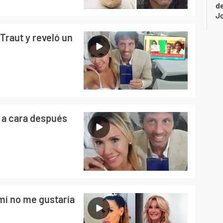
de
Jo
Traut y reveló un
a a cara después
 mí no me gustaría