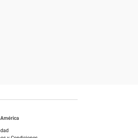
 América
idad
os y Condiciones