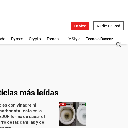
En vivo
Radio La Red
ndo
Pymes
Crypto
Trends
Life Style
Tecnología
icias más leídas
 es con vinagre ni
carbonato: esta es la
JOR forma de sacar el
rro de las canillas y del
nodoro