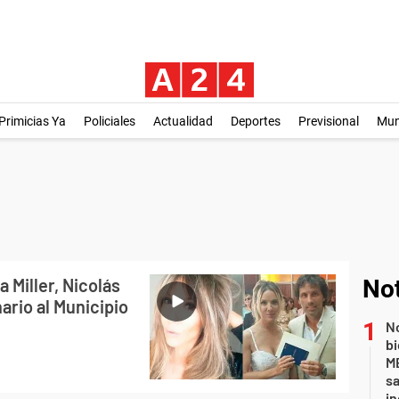
Primicias Ya
Policiales
Actualidad
Deportes
Previsional
Mu
 Miller, Nicolás
Not
nario al Municipio
No
bi
ME
sa
i