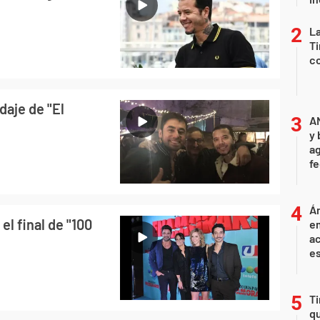
La
Ti
co
daje de "El
A
y 
ag
f
Án
el final de "100
e
ac
e
Ti
qu