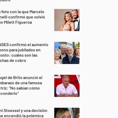
 foto con la que Marcelo
nelli confirmó que volvió
n Milett Figueroa
NSES confirmó el aumento
bono para jubilados en
osto: cuáles son las
echas de cobro
gel de Brito anunció el
mbarazo de una famosa
triz: "No sabían cómo
sconderlo"
ni Stoessel y una decisión
e encendió la polémica