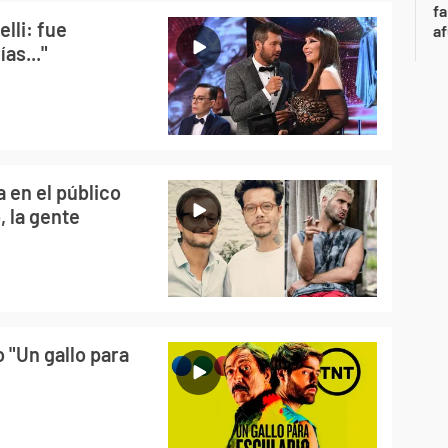
fa
lli: fue
af
as..."
 en el público
, la gente
o "Un gallo para