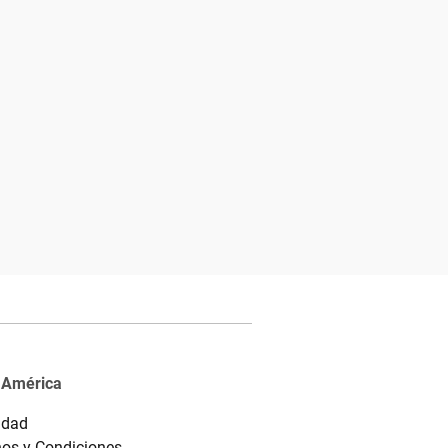
 América
idad
os y Condiciones