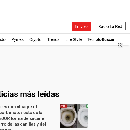
En vivo
Radio La Red
ndo
Pymes
Crypto
Trends
Life Style
Tecnología
icias más leídas
 es con vinagre ni
carbonato: esta es la
JOR forma de sacar el
rro de las canillas y del
nodoro