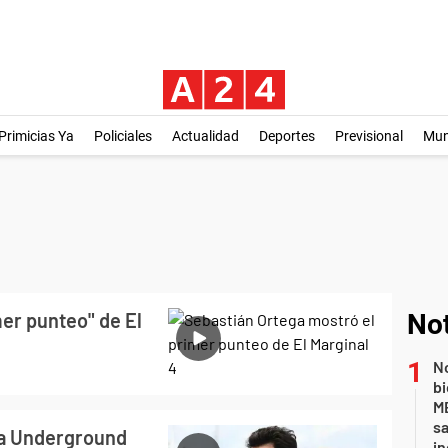
Primicias Ya
Policiales
Actualidad
Deportes
Previsional
Mu
er punteo" de El
Not
No
bi
ME
sa
a Underground
i