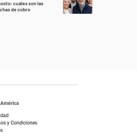
osto: cuáles son las
echas de cobro
 América
idad
os y Condiciones
es