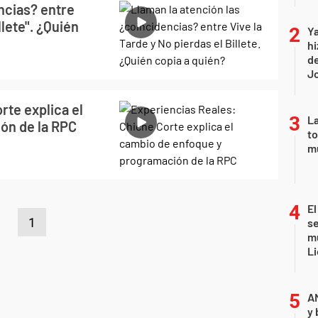
ncias? entre
llete". ¿Quién
Ya
hi
de
Jo
rte explica el
La
ón de la RPC
to
m
El
1
se
mu
Li
A
y 