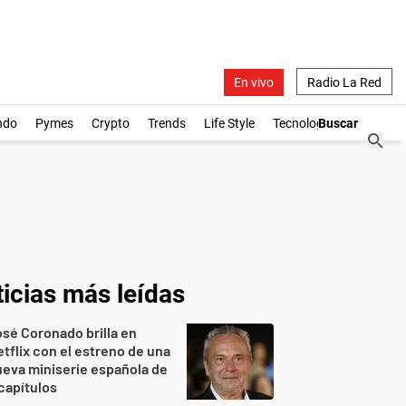
En vivo
Radio La Red
ndo
Pymes
Crypto
Trends
Life Style
Tecnología
icias más leídas
sé Coronado brilla en
tflix con el estreno de una
eva miniserie española de
capítulos