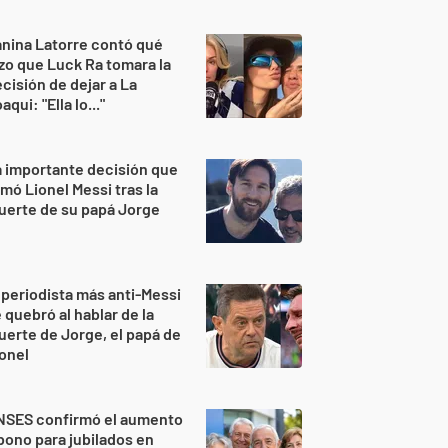
nina Latorre contó qué
zo que Luck Ra tomara la
cisión de dejar a La
aqui: "Ella lo..."
 importante decisión que
mó Lionel Messi tras la
uerte de su papá Jorge
 periodista más anti-Messi
 quebró al hablar de la
erte de Jorge, el papá de
onel
NSES confirmó el aumento
bono para jubilados en