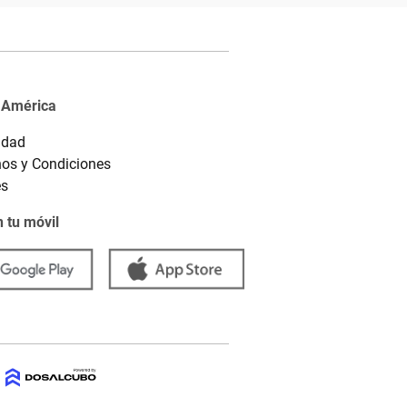
 América
idad
os y Condiciones
es
 tu móvil