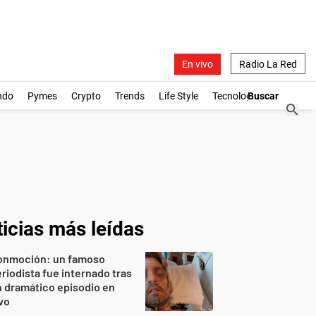
En vivo
Radio La Red
ndo
Pymes
Crypto
Trends
Life Style
Tecnología
icias más leídas
onmoción: un famoso
riodista fue internado tras
 dramático episodio en
vo