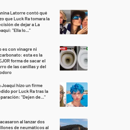
nina Latorre contó qué
zo que Luck Ra tomara la
cisión de dejar a La
aqui: "Ella lo..."
 es con vinagre ni
carbonato: esta es la
JOR forma de sacar el
rro de las canillas y del
nodoro
 Joaqui hizo un firme
dido por Luck Ra tras la
paración: "Dejen de..."
acasaron al lanzar dos
llones de neumáticos al