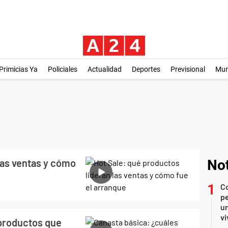
Primicias Ya
Policiales
Actualidad
Deportes
Previsional
Mu
las ventas y cómo
Not
C
pe
un
vi
 productos que