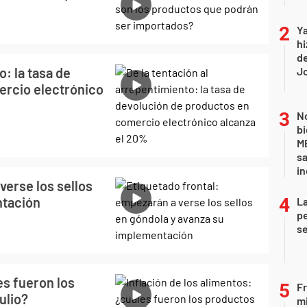
Ya
hi
de
o: la tasa de
Jo
ercio electrónico
No
bi
ME
sa
i
verse los sellos
ntación
La
pe
se
es fueron los
Fr
ulio?
mi