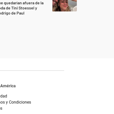
e quedarían afuera de la
da de Tini Stoessel y
drigo de Paul
 América
idad
os y Condiciones
es