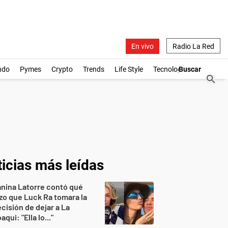
En vivo
Radio La Red
ndo
Pymes
Crypto
Trends
Life Style
Tecnología
icias más leídas
nina Latorre contó qué
zo que Luck Ra tomara la
cisión de dejar a La
aqui: "Ella lo..."