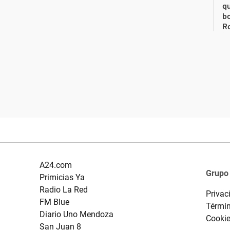
qu
bo
Ro
A24.com
Grupo
Primicias Ya
Radio La Red
Privac
FM Blue
Términ
Diario Uno Mendoza
Cooki
San Juan 8