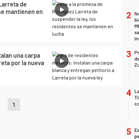
Larreta de
 se mantienen en
No
bi
ME
sa
i
P
talan una carpa
d
reta por la nueva
Z
La
Ti
co
1
Es
p