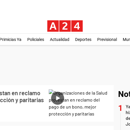
Primicias Ya
Policiales
Actualidad
Deportes
Previsional
Mu
estan en reclamo
Not
cción y paritarias
Ya
hi
de
Jo