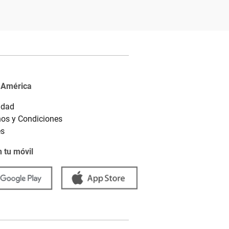
 América
idad
os y Condiciones
es
 tu móvil