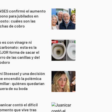
NSES confirmó el aumento
bono para jubilados en
osto: cuáles son las
echas de cobro
 es con vinagre ni
carbonato: esta es la
JOR forma de sacar el
rro de las canillas y del
nodoro
ni Stoessel y una decisión
e encendió la polémica
miliar: quiénes quedarían
uera de su boda
anicar contó el difícil
omento que vive tras