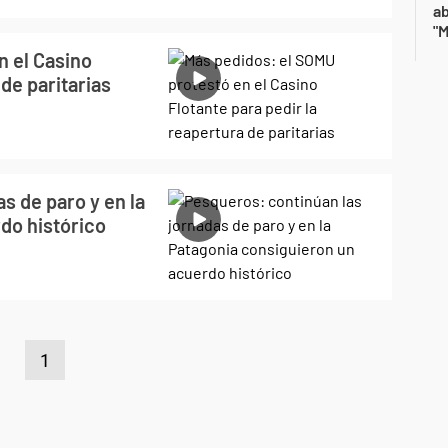
a
"M
n el Casino
 de paritarias
s de paro y en la
do histórico
1