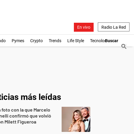
En vivo
Radio La Red
ndo
Pymes
Crypto
Trends
Life Style
Tecnología
icias más leídas
 foto con la que Marcelo
nelli confirmó que volvió
n Milett Figueroa