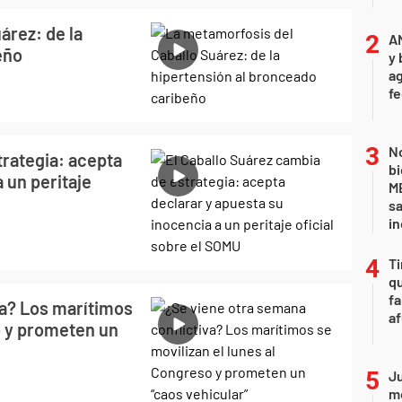
árez: de la
A
eño
y 
ag
f
No
trategia: acepta
bi
 un peritaje
ME
sa
i
Ti
qu
fa
va? Los marítimos
af
o y prometen un
Ju
m