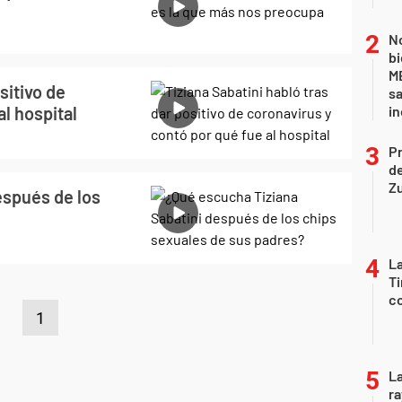
No
bi
ME
sitivo de
sa
l hospital
i
P
d
Z
espués de los
La
Ti
co
1
La
ra