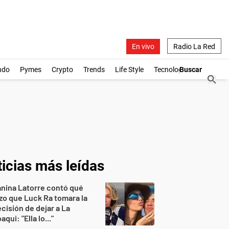
En vivo
Radio La Red
ndo
Pymes
Crypto
Trends
Life Style
Tecnología
icias más leídas
nina Latorre contó qué
zo que Luck Ra tomara la
cisión de dejar a La
aqui: "Ella lo..."