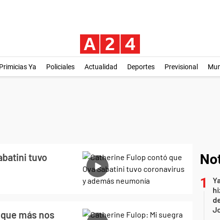
Primicias Ya
Policiales
Actualidad
Deportes
Previsional
Mu
batini tuvo
Not
Ya
hi
de
Jo
a que más nos