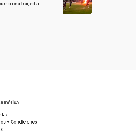
urrió una tragedia
 América
idad
os y Condiciones
es