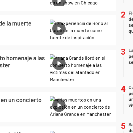
Fl
de
de la muerte
se
qu
La
pe
rto homenaje a las
se
ster
C
pe
 en un concierto
un
vi
Sa
de