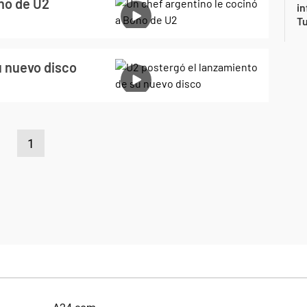
ono de U2
in
Tu
u nuevo disco
1