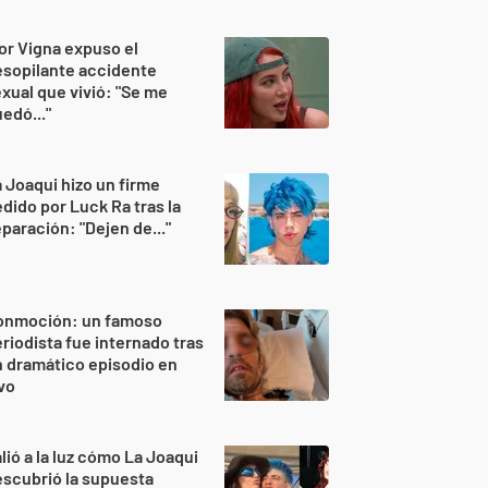
or Vigna expuso el
sopilante accidente
xual que vivió: "Se me
edó..."
 Joaqui hizo un firme
dido por Luck Ra tras la
paración: "Dejen de..."
onmoción: un famoso
riodista fue internado tras
 dramático episodio en
vo
lió a la luz cómo La Joaqui
scubrió la supuesta