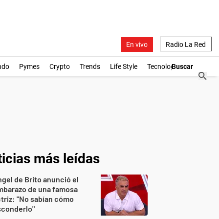
En vivo
Radio La Red
ndo
Pymes
Crypto
Trends
Life Style
Tecnología
icias más leídas
gel de Brito anunció el
mbarazo de una famosa
triz: "No sabían cómo
sconderlo"