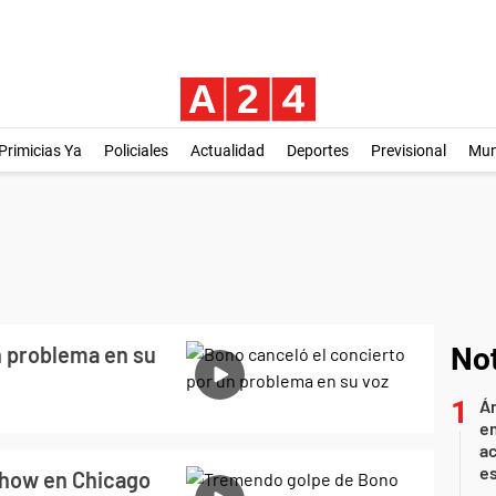
Primicias Ya
Policiales
Actualidad
Deportes
Previsional
Mu
n problema en su
Not
Án
e
ac
e
show en Chicago