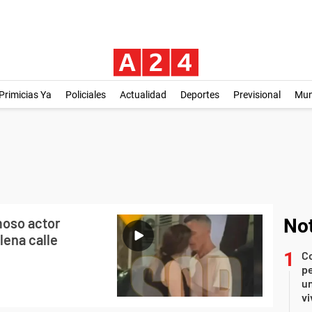
Primicias Ya
Policiales
Actualidad
Deportes
Previsional
Mu
moso actor
Not
lena calle
C
pe
un
vi