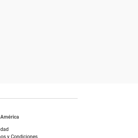
 América
idad
os y Condiciones