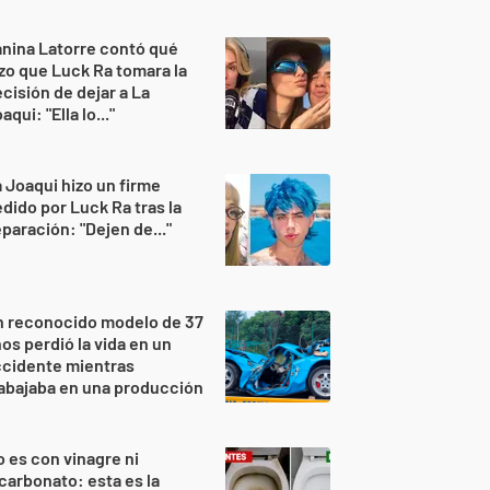
nina Latorre contó qué
zo que Luck Ra tomara la
cisión de dejar a La
aqui: "Ella lo..."
 Joaqui hizo un firme
dido por Luck Ra tras la
paración: "Dejen de..."
n reconocido modelo de 37
os perdió la vida en un
ccidente mientras
abajaba en una producción
 es con vinagre ni
carbonato: esta es la