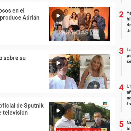
osos en el
Ya
 produce Adrián
hi
de
Jo
La
pe
o sobre su
se
U
añ
a
tr
oficial de Sputnik
e televisión
No
bi