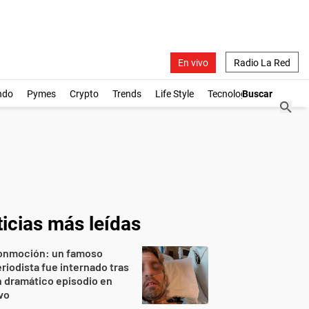
En vivo
Radio La Red
ndo
Pymes
Crypto
Trends
Life Style
Tecnología
icias más leídas
onmoción: un famoso
riodista fue internado tras
 dramático episodio en
vo