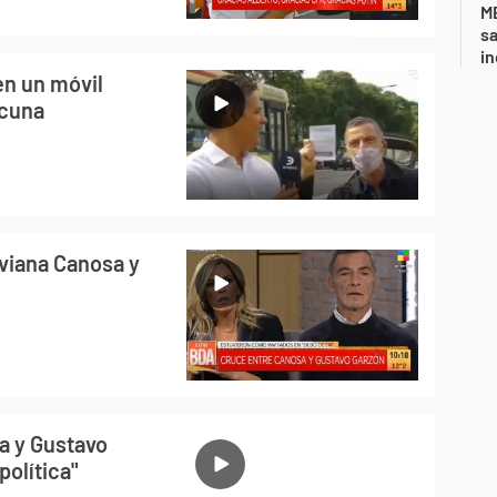
ME
sa
i
en un móvil
acuna
iviana Canosa y
a y Gustavo
política"