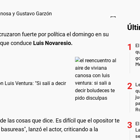
Últ
cruzaron fuerte por política el domingo en su
lo que conduce
Luis Novaresio.
El
qu
go
M
 Luis Ventura: "Si salí a decir
L
qu
ju
pa
R
e las cosas que dice. Es difícil que el opositor te
El
 basureas", lanzó el actor, criticando a la
La
s