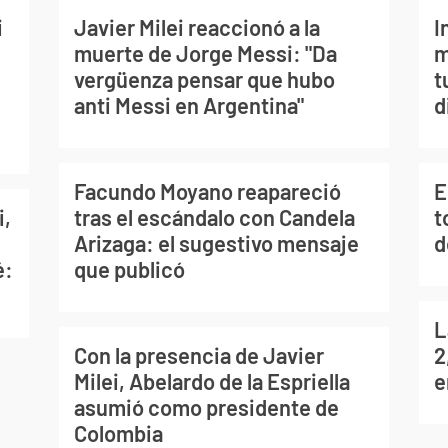
i
Javier Milei reaccionó a la
I
muerte de Jorge Messi: "Da
m
vergüenza pensar que hubo
t
anti Messi en Argentina"
d
Facundo Moyano reapareció
E
i,
tras el escándalo con Candela
t
Arizaga: el sugestivo mensaje
d
é:
que publicó
L
Con la presencia de Javier
2
Milei, Abelardo de la Espriella
e
asumió como presidente de
Colombia