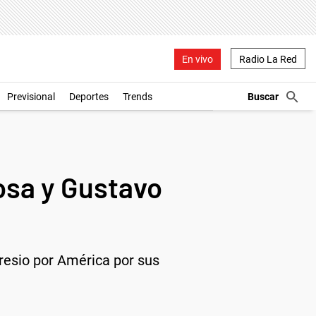
En vivo
Radio La Red
Previsional
Deportes
Trends
osa y Gustavo
aresio por América por sus