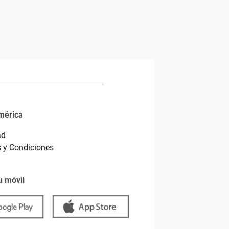
mérica
ad
 y Condiciones
u móvil