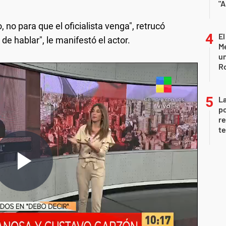
"A
, no para que el oficialista venga", retrucó
El
de hablar", le manifestó el actor.
Me
un
R
La
po
re
te