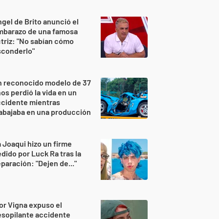
gel de Brito anunció el
mbarazo de una famosa
triz: "No sabían cómo
sconderlo"
n reconocido modelo de 37
os perdió la vida en un
ccidente mientras
abajaba en una producción
 Joaqui hizo un firme
dido por Luck Ra tras la
paración: "Dejen de..."
or Vigna expuso el
sopilante accidente