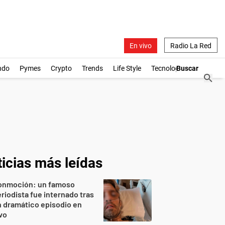
En vivo
Radio La Red
ndo
Pymes
Crypto
Trends
Life Style
Tecnología
icias más leídas
onmoción: un famoso
riodista fue internado tras
 dramático episodio en
vo