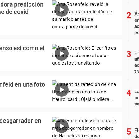
adora predicción
se de covid
Án
e
ac
e
enso así como el
U
añ
a
tr
nfeld en una foto
La
pe
se
 desgarrador en
Fl
de