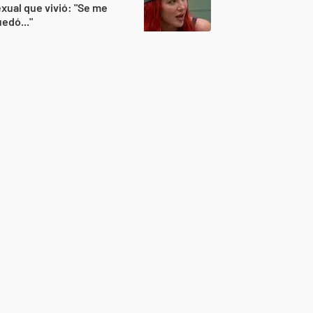
xual que vivió: "Se me
edó..."