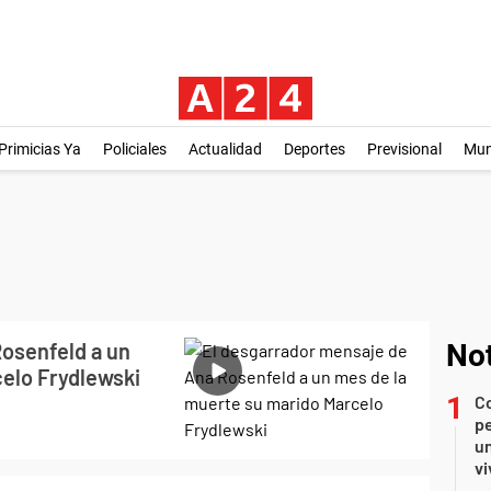
Primicias Ya
Policiales
Actualidad
Deportes
Previsional
Mu
osenfeld a un
Not
elo Frydlewski
C
pe
un
vi