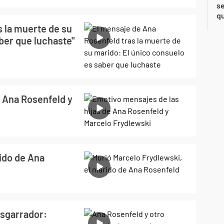
se
qu
s la muerte de su
ber que luchaste"
e Ana Rosenfeld y
ido de Ana
esgarrador: