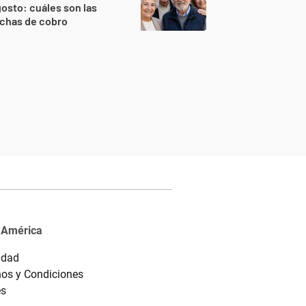
osto: cuáles son las
echas de cobro
 América
idad
os y Condiciones
es