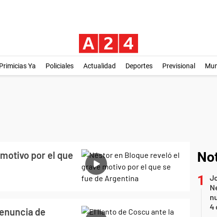
Primicias Ya
Policiales
Actualidad
Deportes
Previsional
Mu
 motivo por el que
Not
Jo
Ne
nu
4 
denuncia de