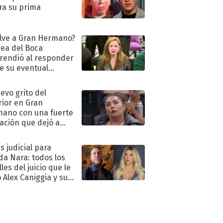
ra su prima
lve a Gran Hermano?
ea del Boca
rendió al responder
e su eventual
eso al reality
uevo grito del
rior en Gran
ano con una fuerte
ación que dejó a
oya en shock:
idora"
s judicial para
a Nara: todos los
les del juicio que le
 Alex Caniggia y sus
imos pasos