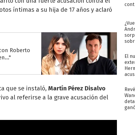
jarito con una fuerte acusación contra el
cont
otos íntimas a su hija de 17 años y aclaró
¿Vue
Andr
sorp
sobr
regr
 con Roberto
El n
n..."
exte
Herm
acus
Pinc
"Tra
ca que se instaló,
Martín Pérez Disalvo
Revé
Wand
vo al referirse a la grave acusación del
detal
ganó
próx