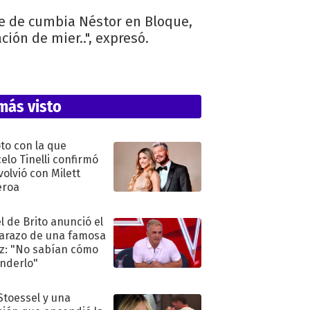
te de cumbia Néstor en Bloque,
ión de mier..", expresó.
más visto
oto con la que
elo Tinelli confirmó
volvió con Milett
eroa
l de Brito anunció el
razo de una famosa
iz: "No sabían cómo
nderlo"
 Stoessel y una