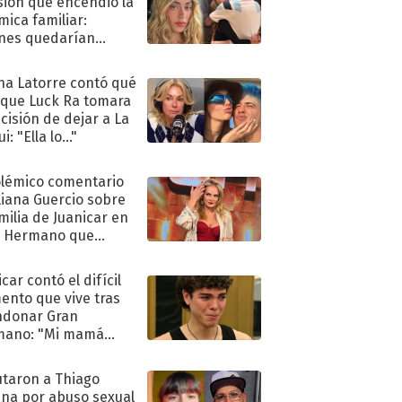
sión que encendió la
mica familiar:
nes quedarían
ra de su boda
na Latorre contó qué
 que Luck Ra tomara
ecisión de dejar a La
i: "Ella lo..."
olémico comentario
liana Guercio sobre
amilia de Juanicar en
n Hermano que
tó la furia en redes
car contó el difícil
nto que vive tras
ndonar Gran
mano: "Mi mamá
ió..."
taron a Thiago
na por abuso sexual