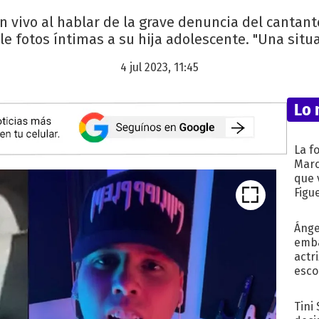
n vivo al hablar de la grave denuncia del cantan
le fotos íntimas a su hija adolescente. "Una situac
4 jul 2023, 11:45
Lo 
La f
Marc
que 
Figu
Ánge
emba
actr
esco
Tini