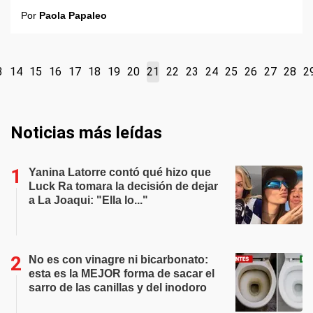
Por
Paola Papaleo
3
14
15
16
17
18
19
20
21
22
23
24
25
26
27
28
2
Noticias más leídas
Yanina Latorre contó qué hizo que
Luck Ra tomara la decisión de dejar
a La Joaqui: "Ella lo..."
No es con vinagre ni bicarbonato:
esta es la MEJOR forma de sacar el
sarro de las canillas y del inodoro