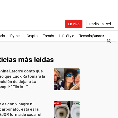
En vivo
Radio La Red
ndo
Pymes
Crypto
Trends
Life Style
Tecnología
icias más leídas
nina Latorre contó qué
zo que Luck Ra tomara la
cisión de dejar a La
aqui: "Ella lo..."
 es con vinagre ni
carbonato: esta es la
JOR forma de sacar el