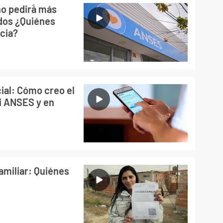
o pedirؘá más
ados ¿Quiénes
ncia?
ial: Cómo creo el
i ANSES y en
amiliar: Quiénes