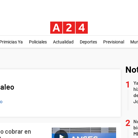
Primicias Ya
Policiales
Actualidad
Deportes
Previsional
Mu
Not
Ya
aleo
hi
de
Jo
eo
No
bi
o cobrar en
ME