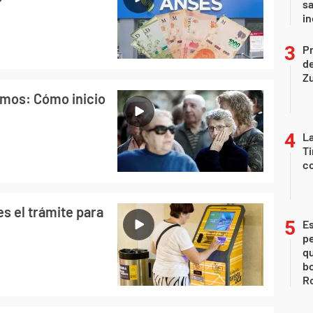
?
sa
i
P
d
Z
mos: Cómo inicio
La
Ti
co
s el trámite para
Es
p
qu
bo
Ro