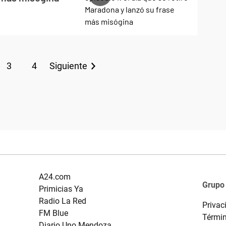
3
4
Siguiente
A24.com
Grupo
Primicias Ya
Radio La Red
Privac
FM Blue
Términ
Diario Uno Mendoza