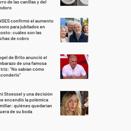
rro de las canillas y del
nodoro
NSES confirmó el aumento
bono para jubilados en
osto: cuáles son las
echas de cobro
gel de Brito anunció el
mbarazo de una famosa
triz: "No sabían cómo
sconderlo"
ni Stoessel y una decisión
e encendió la polémica
miliar: quiénes quedarían
uera de su boda