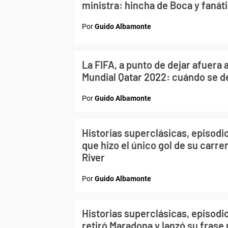
ministra: hincha de Boca y fanát
Por
Guido Albamonte
La FIFA, a punto de dejar afuera 
Mundial Qatar 2022: cuándo se d
Por
Guido Albamonte
Historias superclásicas, episodio 
que hizo el único gol de su carre
River
Por
Guido Albamonte
Historias superclásicas, episodio 
retiró Maradona y lanzó su fras