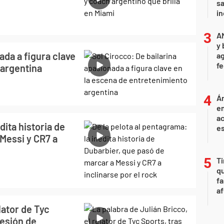
sa
i
A
y 
ada a figura clave
ag
f
 argentina
Án
e
ac
dita historia de
e
Messi y CR7 a
Ti
qu
fa
af
lator de Tyc
lesión de