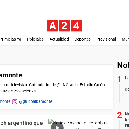
Primicias Ya
Policiales
Actualidad
Deportes
Previsional
Mu
Not
bamonte
La
Ti
ductor televisivo. Cofundador de @LNQradio. Estudió Guión
co
. CM de @ovacion24.
monte
@guidoalbamonte
No
bi
ach argentino que
ME