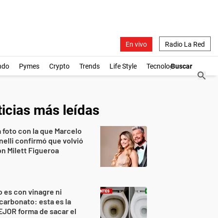
En vivo
Radio La Red
ndo
Pymes
Crypto
Trends
Life Style
Tecnología
icias más leídas
 foto con la que Marcelo
nelli confirmó que volvió
n Milett Figueroa
 es con vinagre ni
carbonato: esta es la
JOR forma de sacar el