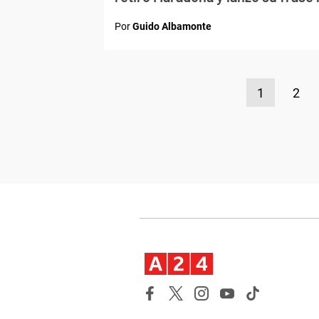
Por
Guido Albamonte
1
2