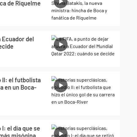
ica de Riquelme
a Ecuador del
ecide
II: el futbolista
ra en un Boca-
I: el día que se
e más misógina