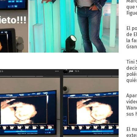
Marc
que 
Figu
El p
de E
la f
Gra
desa
Tini
deci
polé
quié
afue
Apar
vide
Wand
sus 
El n
exte