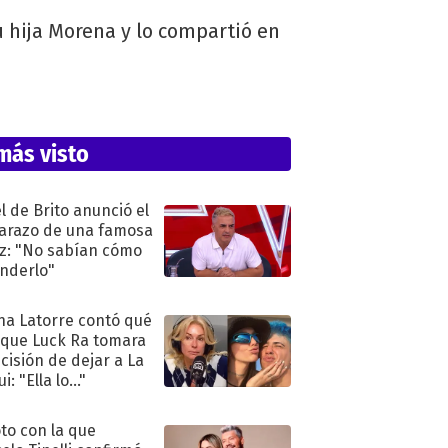
u hija Morena y lo compartió en
más visto
l de Brito anunció el
razo de una famosa
iz: "No sabían cómo
nderlo"
na Latorre contó qué
 que Luck Ra tomara
ecisión de dejar a La
i: "Ella lo..."
oto con la que