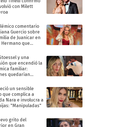
elo Tinelli confirmó
volvió con Milett
eroa
olémico comentario
liana Guercio sobre
amilia de Juanicar en
n Hermano que
tó la furia en redes
 Stoessel y una
sión que encendió la
mica familiar:
nes quedarían
ra de su boda
eció un sensible
o que complica a
a Nara e involucra a
hijas: "Manipuladas"
uevo grito del
rior en Gran