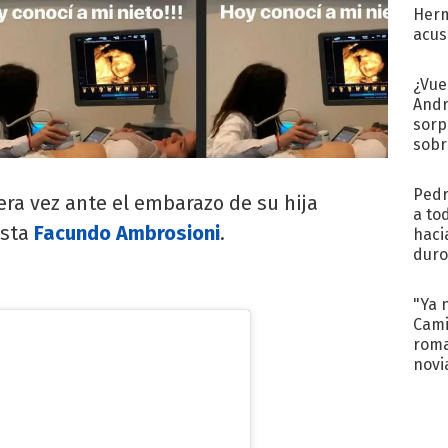
Herm
acus
Pinc
"Tra
¿Vue
Andr
sorp
sobr
regr
Pedr
era vez ante el embarazo de su hija
a to
ista
Facundo Ambrosioni
.
haci
duro
aco
tera
"Ya 
Cami
roma
novi
decl