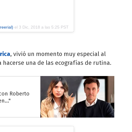
eerial)
el
3 Dic, 2018 a las 5:25 PST
rica
, vivió un momento muy especial al
a hacerse una de las ecografías de rutina.
 con Roberto
n..."