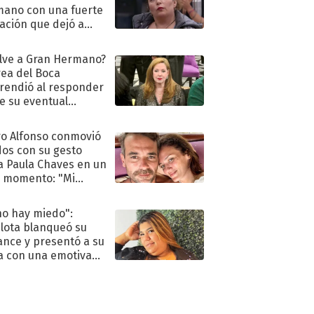
ano con una fuerte
ación que dejó a
oya en shock:
idora"
lve a Gran Hermano?
ea del Boca
rendió al responder
e su eventual
eso al reality
o Alfonso conmovió
dos con su gesto
a Paula Chaves en un
 momento: "Mi
mpañante
péutico"
no hay miedo":
lota blanqueó su
nce y presentó a su
a con una emotiva
aración de amor