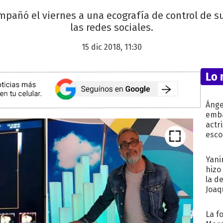
mpañó el viernes a una ecografía de control de s
las redes sociales.
15 dic 2018, 11:30
Lo 
Ánge
emba
actr
esco
Yani
hizo
la d
Joaqu
La f