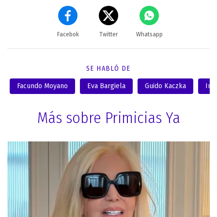
Facebok
Twitter
Whatsapp
SE HABLÓ DE
Facundo Moyano
Eva Bargiela
Guido Kaczka
Ins
Más sobre Primicias Ya