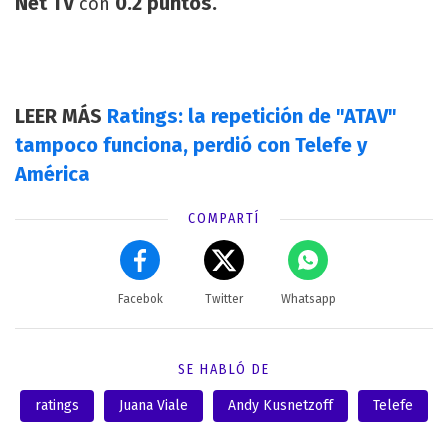
Net TV
0.2 puntos.
con
LEER MÁS
Ratings: la repetición de "ATAV"
tampoco funciona, perdió con Telefe y
América
COMPARTÍ
Facebok
Twitter
Whatsapp
SE HABLÓ DE
ratings
Juana Viale
Andy Kusnetzoff
Telefe