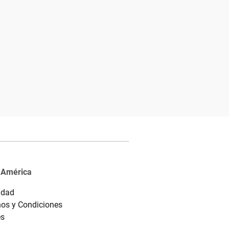
 América
idad
os y Condiciones
es