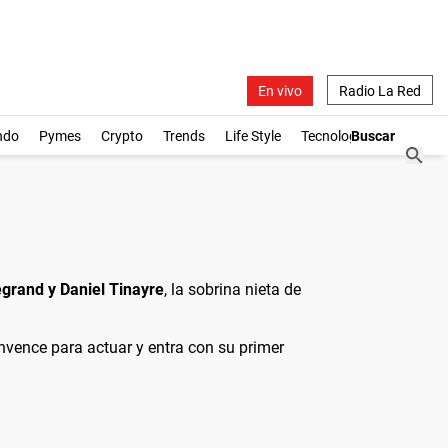
En vivo
Radio La Red
ndo
Pymes
Crypto
Trends
Life Style
Tecnología
egrand y Daniel Tinayre
, la sobrina nieta de
onvence para actuar y entra con su primer