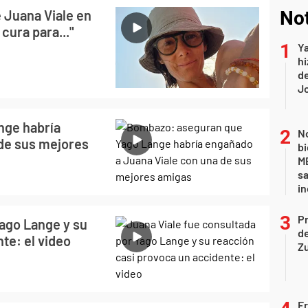
e Juana Viale en
Not
cura para..."
Ya
hi
de
Jo
nge habría
No
de sus mejores
bi
ME
sa
i
P
Yago Lange y su
d
te: el video
Z
Fr