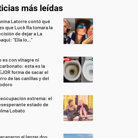
icias más leídas
nina Latorre contó qué
zo que Luck Ra tomara la
cisión de dejar a La
aqui: "Ella lo..."
 es con vinagre ni
carbonato: esta es la
JOR forma de sacar el
rro de las canillas y del
nodoro
reocupación extrema: el
esesperante estado de
ulma Lobato
acasaron al lanzar dos