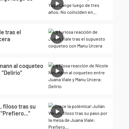
e tras el
cera
umann al coqueteo
"Delirio"
 filoso tras su
"Prefiero..."