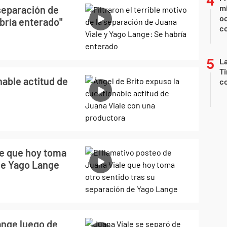
mi
 separación de
oc
bría enterado"
c
La
Ti
nable actitud de
co
le que hoy toma
 de Yago Lange
ange luego de