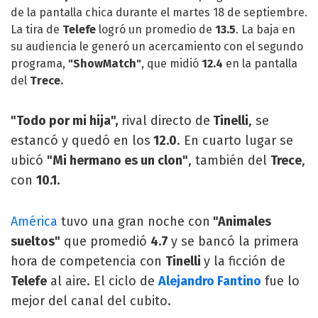
de la pantalla chica durante el martes 18 de septiembre.
La tira de
Telefe
logró un promedio de
13.5
. La baja en
su audiencia le generó un acercamiento con el segundo
programa,
"ShowMatch"
, que midió
12.4
en la pantalla
del
Trece.
"Todo por mi hija",
rival directo de
Tinelli
, se
estancó y quedó en los
12.0
. En cuarto lugar se
ubicó
"Mi hermano es un clon"
, también del
Trece
,
con
10.1.
América
tuvo una gran noche con
"Animales
sueltos"
que promedió
4.7
y se bancó la primera
hora de competencia con
Tinelli
y la ficción de
Telefe
al aire. El ciclo de
Alejandro Fantino
fue lo
mejor del canal del cubito.