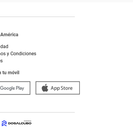
 América
idad
os y Condiciones
es
 tu móvil