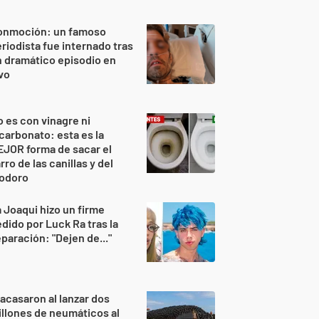
onmoción: un famoso
riodista fue internado tras
 dramático episodio en
vo
 es con vinagre ni
carbonato: esta es la
JOR forma de sacar el
rro de las canillas y del
nodoro
 Joaqui hizo un firme
dido por Luck Ra tras la
paración: "Dejen de..."
acasaron al lanzar dos
llones de neumáticos al