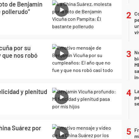
foto de Benjamín
 pollerudo"
C
pe
un
vi
cuña por su
No
y que nos robó
bi
ME
sa
i
licidad y plenitud
La
pe
se
hina Suárez por
Fr
mi