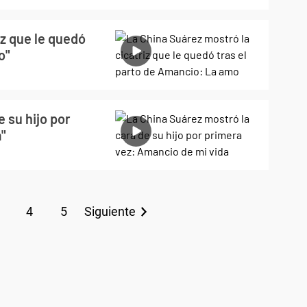
iz que le quedó
o"
 su hijo por
a"
4
5
Siguiente