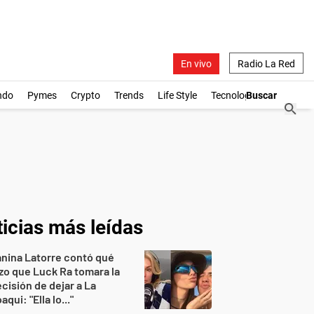
En vivo
Radio La Red
ndo
Pymes
Crypto
Trends
Life Style
Tecnología
icias más leídas
nina Latorre contó qué
zo que Luck Ra tomara la
cisión de dejar a La
aqui: "Ella lo..."