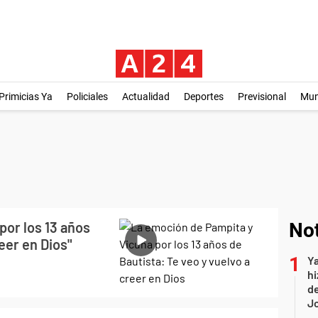
Primicias Ya
Policiales
Actualidad
Deportes
Previsional
Mu
por los 13 años
Not
reer en Dios"
Ya
hi
de
Jo