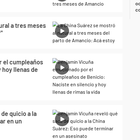
oc
c
ural a tres meses
y"
r el cumpleaños
y hoy llenas de
de quicio a la
ar en un