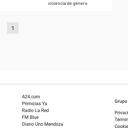
1
A24.com
Grupo
Primicias Ya
Radio La Red
Privac
FM Blue
Términ
Diario Uno Mendoza
Cooki