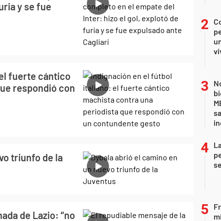
furia y se fue
C
pe
un
vi
 el fuerte cántico
No
que respondió con
bi
ME
sa
i
La
pe
o triunfo de la
se
Fr
hada de Lazio: “no
mi