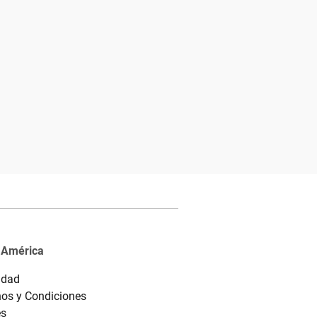
 América
idad
os y Condiciones
es