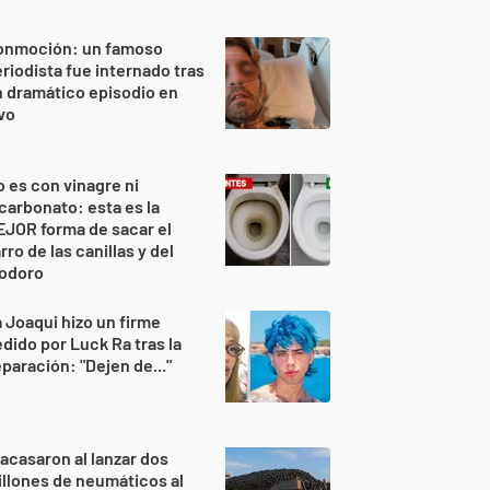
onmoción: un famoso
riodista fue internado tras
 dramático episodio en
vo
 es con vinagre ni
carbonato: esta es la
JOR forma de sacar el
rro de las canillas y del
nodoro
 Joaqui hizo un firme
dido por Luck Ra tras la
paración: "Dejen de..."
acasaron al lanzar dos
llones de neumáticos al