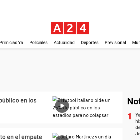
Primicias Ya
Policiales
Actualidad
Deportes
Previsional
Mu
público en los
Not
Ya
hi
de
Jo
eto en el empate