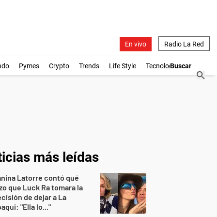
En vivo
Radio La Red
ndo
Pymes
Crypto
Trends
Life Style
Tecnología
icias más leídas
nina Latorre contó qué
zo que Luck Ra tomara la
cisión de dejar a La
aqui: "Ella lo..."