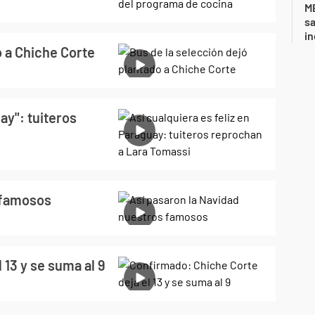
ME
sa
i
o a Chiche Corte
ay": tuiteros
 famosos
 13 y se suma al 9