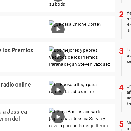
Ya
hi
de
Jo
e los Premios
La
pe
se
 radio online
U
añ
a
tr
a a Jessica
eron del
No
bi