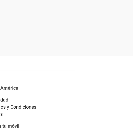
 América
idad
os y Condiciones
es
 tu móvil