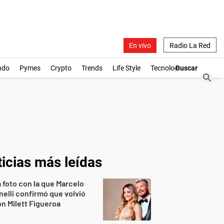
En vivo
Radio La Red
ndo
Pymes
Crypto
Trends
Life Style
Tecnología
icias más leídas
 foto con la que Marcelo
nelli confirmó que volvió
n Milett Figueroa