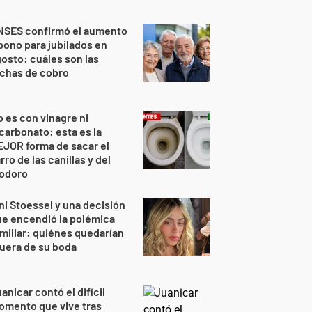
NSES confirmó el aumento
bono para jubilados en
osto: cuáles son las
echas de cobro
 es con vinagre ni
carbonato: esta es la
JOR forma de sacar el
rro de las canillas y del
nodoro
ni Stoessel y una decisión
e encendió la polémica
miliar: quiénes quedarían
uera de su boda
anicar contó el difícil
omento que vive tras