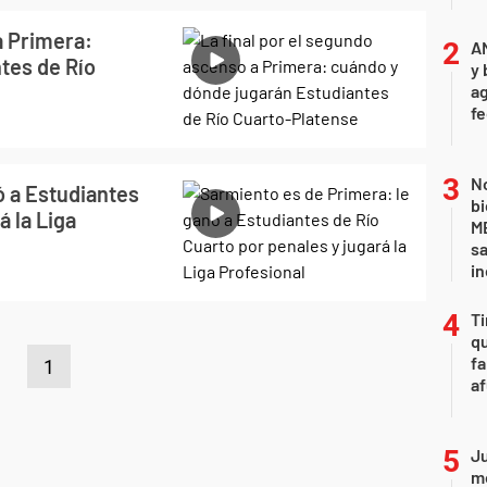
a Primera:
A
tes de Río
y 
ag
f
No
ó a Estudiantes
bi
á la Liga
ME
sa
i
Ti
qu
fa
1
af
Ju
m