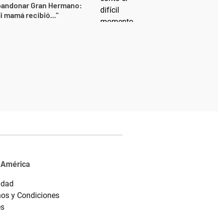
bandonar Gran Hermano:
i mamá recibió..."
 América
idad
os y Condiciones
es