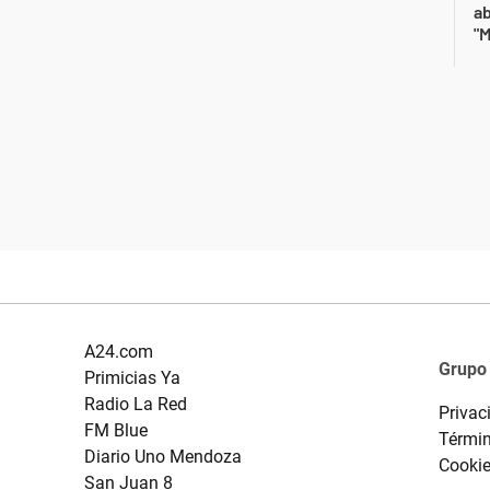
a
"M
A24.com
Grupo
Primicias Ya
Radio La Red
Privac
FM Blue
Términ
Diario Uno Mendoza
Cooki
San Juan 8