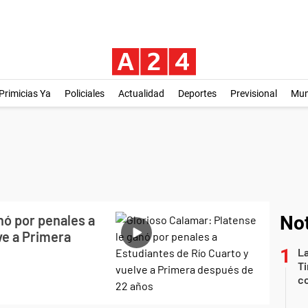
Primicias Ya
Policiales
Actualidad
Deportes
Previsional
Mu
nó por penales a
Not
ve a Primera
La
Ti
co