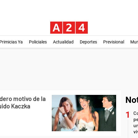
Primicias Ya
Policiales
Actualidad
Deportes
Previsional
Mu
adero motivo de la
Not
Guido Kaczka
C
pe
un
vi