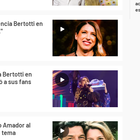
ac
e
ncia Bertotti en
."
a Bertotti en
 a sus fans
co Amador al
o tema