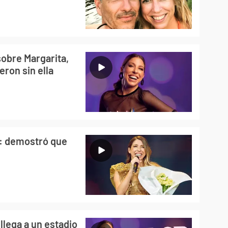
sobre Margarita,
eron sin ella
no: demostró que
 llega a un estadio