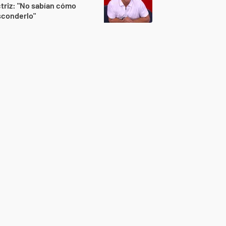
triz: "No sabían cómo
sconderlo"