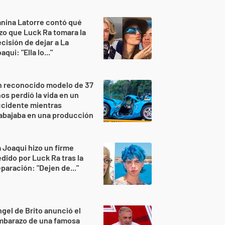
nina Latorre contó qué
zo que Luck Ra tomara la
cisión de dejar a La
aqui: "Ella lo..."
n reconocido modelo de 37
os perdió la vida en un
ccidente mientras
abajaba en una producción
 Joaqui hizo un firme
dido por Luck Ra tras la
paración: "Dejen de..."
gel de Brito anunció el
mbarazo de una famosa