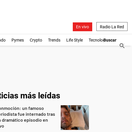
En vivo
Radio La Red
ndo
Pymes
Crypto
Trends
Life Style
Tecnología
icias más leídas
onmoción: un famoso
riodista fue internado tras
 dramático episodio en
vo