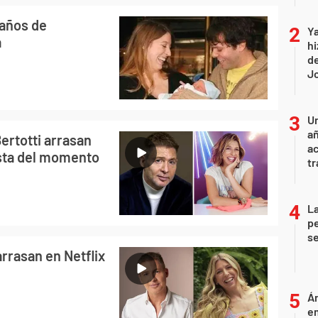
 años de
Ya
a
hi
de
Jo
U
añ
Bertotti arrasan
a
ista del momento
tr
La
pe
se
arrasan en Netflix
Án
e