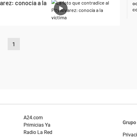
varez: conocía a la
oc
c
1
A24.com
Grupo
Primicias Ya
Radio La Red
Privac