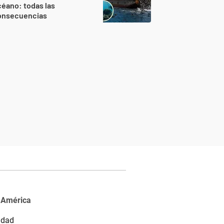
éano: todas las
onsecuencias
 América
idad