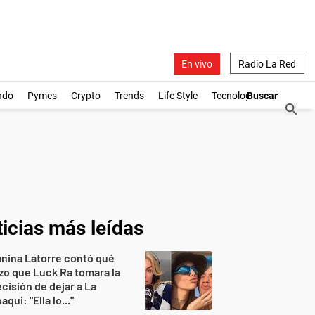
En vivo
Radio La Red
ndo
Pymes
Crypto
Trends
Life Style
Tecnología
icias más leídas
nina Latorre contó qué
zo que Luck Ra tomara la
cisión de dejar a La
aqui: "Ella lo..."