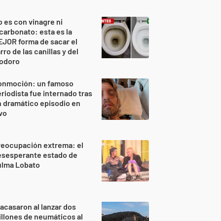
 es con vinagre ni
carbonato: esta es la
JOR forma de sacar el
rro de las canillas y del
nodoro
onmoción: un famoso
riodista fue internado tras
 dramático episodio en
vo
reocupación extrema: el
esesperante estado de
ulma Lobato
acasaron al lanzar dos
llones de neumáticos al