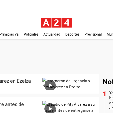
Primicias Ya
Policiales
Actualidad
Deportes
Previsional
Mu
varez en Ezeiza
Not
Ya
hi
de
re antes de
Jo