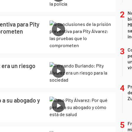
No
bi
entiva para Pity
ME
mprometen
sa
i
C
pe
un
 era un riesgo
vi
P
d
Z
ó a su abogado y
Fr
mi